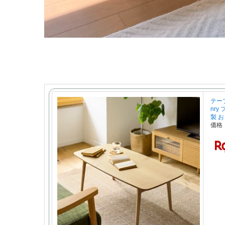
テー
nr
製 
価格：