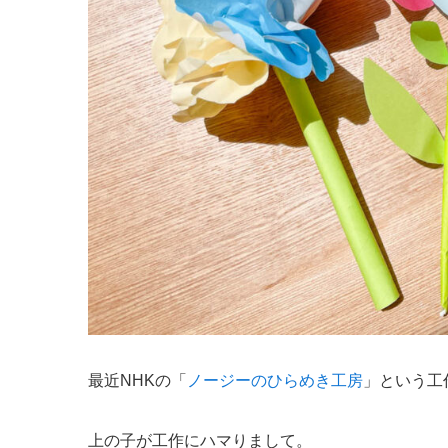
最近NHKの「
ノージーのひらめき工房
」という工
上の子が工作にハマりまして。